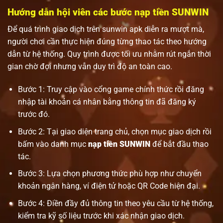
Hướng dẫn hội viên các bước nạp tiền SUNWIN
Để quá trình giao dịch trên sunwin apk diễn ra mượt mà,
người chơi cần thực hiện đúng từng thao tác theo hướng
dẫn từ hệ thống. Quy trình được tối ưu nhằm rút ngắn thời
gian chờ đợi nhưng vẫn duy trì độ an toàn cao.
Bước 1: Truy cập vào cổng game chính thức rồi đăng
nhập tài khoản cá nhân bằng thông tin đã đăng ký
trước đó.
Bước 2: Tại giao diện trang chủ, chọn mục giao dịch rồi
bấm vào danh mục
nạp tiền SUNWIN
để bắt đầu thao
tác.
Bước 3: Lựa chọn phương thức phù hợp như chuyển
khoản ngân hàng, ví điện tử hoặc QR Code hiện đại.
Bước 4: Điền đầy đủ thông tin theo yêu cầu từ hệ thống,
kiểm tra kỹ số liệu trước khi xác nhận giao dịch.