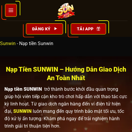
Bỏ
qua
nội
dung
ĐĂNG KÝ
TẢI APP
Sunwin
-
Nạp tiền Sunwin
Nạp Tiền SUNWIN – Hướng Dẫn Giao Dịch
An Toàn Nhất
Nạp tiền SUNWIN
trở thành bước khởi đầu quan trọng
giúp hội viên tiếp cận kho trò chơi hấp dẫn với thao tác cực
kỳ linh hoạt. Từ giao dịch ngân hàng đến ví điện tử hiện
đại,
SUNWIN
luôn mang đến quy trình bảo mật tối ưu, tốc
độ xử lý ấn tượng. Khám phá ngay để trải nghiệm hành
trình giải trí thuận tiện hơn.