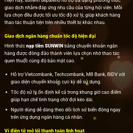
Hiện nay, sunwin depaleno hỗ trợ đa dạng phương thức
giao dịch nhằm đáp ứng nhu cầu của từng hội viên. Mỗi
lựa chọn đều được tối ưu tốc độ xử lý, giúp khách hàng
thao tác thuận tiện trên nhiều thiết bị khác nhau.
Giao dịch ngân hàng chuẩn tốc độ hiện đại
Hình thức
nạp tiền SUNWIN
bằng chuyển khoản ngân
hàng được đông đảo thành viên lựa chọn nhờ thao tác
quen thuộc cùng độ bảo mật cao.
Hỗ trợ Vietcombank, Techcombank, MB Bank, BIDV với
giao diện chuyển khoản cực kỳ dễ sử dụng.
Tốc độ xử lý ổn định kể cả trong khung giờ cao điểm
giúp hạn chế tình trạng chờ đợi kéo dài.
Người dùng dễ dàng theo dõi lịch sử biến động ngay
trên ứng dụng ngân hàng cá nhân.
Ví điện tử mở lối thanh toán linh hoạt