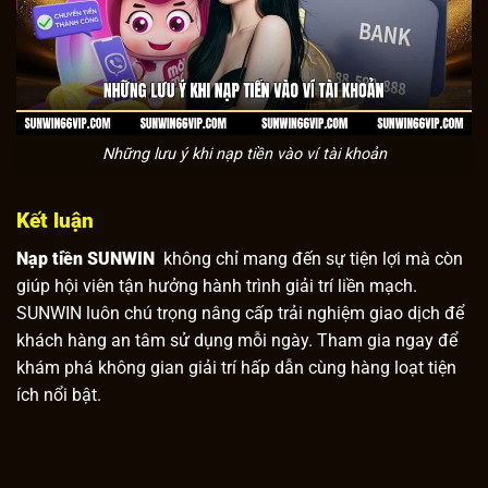
Những lưu ý khi nạp tiền vào ví tài khoản
Kết luận
Nạp tiền SUNWIN
không chỉ mang đến sự tiện lợi mà còn
giúp hội viên tận hưởng hành trình giải trí liền mạch.
SUNWIN luôn chú trọng nâng cấp trải nghiệm giao dịch để
khách hàng an tâm sử dụng mỗi ngày. Tham gia ngay để
khám phá không gian giải trí hấp dẫn cùng hàng loạt tiện
ích nổi bật.