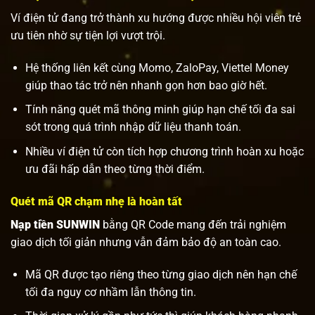
Ví điện tử đang trở thành xu hướng được nhiều hội viên trẻ
ưu tiên nhờ sự tiện lợi vượt trội.
Hệ thống liên kết cùng Momo, ZaloPay, Viettel Money
giúp thao tác trở nên nhanh gọn hơn bao giờ hết.
Tính năng quét mã thông minh giúp hạn chế tối đa sai
sót trong quá trình nhập dữ liệu thanh toán.
Nhiều ví điện tử còn tích hợp chương trình hoàn xu hoặc
ưu đãi hấp dẫn theo từng thời điểm.
Quét mã QR chạm nhẹ là hoàn tất
Nạp tiền SUNWIN
bằng QR Code mang đến trải nghiệm
giao dịch tối giản nhưng vẫn đảm bảo độ an toàn cao.
Mã QR được tạo riêng theo từng giao dịch nên hạn chế
tối đa nguy cơ nhầm lẫn thông tin.